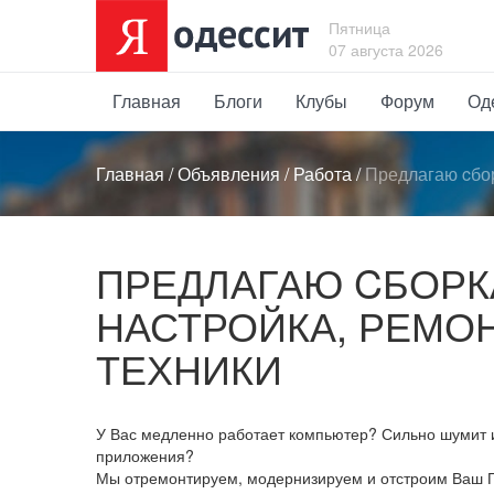
Пятница
07 августа 2026
Главная
Блоги
Клубы
Форум
Од
Главная
/
Объявления
/
Работа
/
Предлагаю cбор
ПРЕДЛАГАЮ CБОРК
НАСТРОЙКА, РЕМО
ТЕХНИКИ
У Вас медленно работает компьютер? Сильно шумит и
приложения?
Мы отремонтируем, модернизируем и отстроим Ваш П