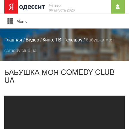
Четверг
06 августа 2026
Mеню
Главная
/
Видео
/
Кино, ТВ, Телешоу
/
бабушка моя
comedy club ua
БАБУШКА МОЯ COMEDY CLUB
UA