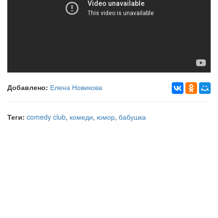
Добавлено:
Елена Новикова
Теги:
comedy club
,
комеди
,
юмор
,
бабушка