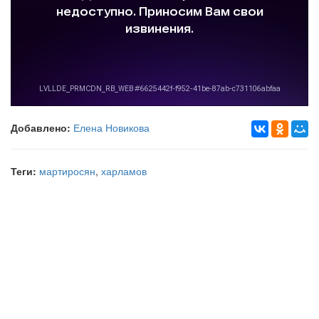
Добавлено:
Елена Новикова
Теги:
мартиросян
,
харламов