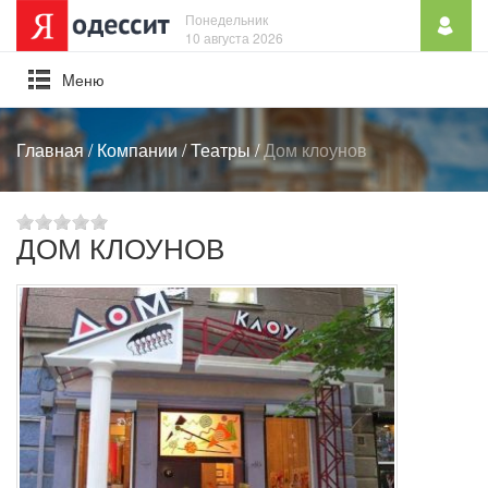
Понедельник
10 августа 2026
Mеню
Главная
/
Компании
/
Театры
/
Дом клоунов
ДОМ КЛОУНОВ