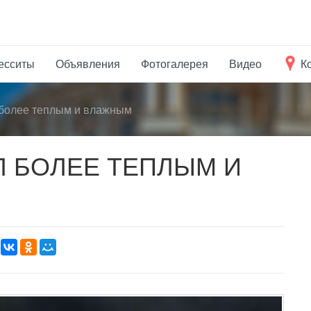
есситы
Объявления
Фотогалерея
Видео
К
более теплым и влажным
Л БОЛЕЕ ТЕПЛЫМ И