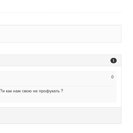
1
0
и как нам свою не профукать ?