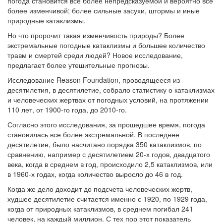
погода становится все более непредсказуемой и вероятно все
более изменчивой; более сильные засухи, штормы и иные
природные катаклизмы.
Но что пророчит такая изменчивость природы? Более
экстремальные погодные катаклизмы и большее количество
травм и смертей среди людей? Новое исследование,
предлагает более утешительные прогнозы.
Исследование Reason Foundation, проводящееся из
десятилетия, в десятилетие, собрало статистику о катаклизмах
и человеческих жертвах от погодных условий, на протяжении
110 лет, от 1900-го года, до 2010-го.
Согласно этого исследования, за прошедшее время, погода
становилась все более экстремальной. В последнее
десятилетие, было насчитано порядка 350 катаклизмов, по
сравнению, например с десятилетием 20-х годов, двадцатого
века, когда в среднем в год, происходило 2,5 катаклизмов, или
в 1960-х годах, когда количество выросло до 46 в год.
Когда же дело доходит до подсчета человеческих жертв,
худшее десятилетие считается именно с 1920, по 1929 года,
когда от природных катаклизмов, в среднем погибал 241
человек, на каждый миллион. С тех пор этот показатель