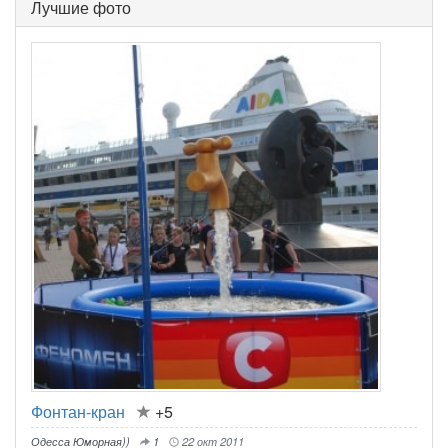
Лучшие фото
Фонтан-кран
+5
Одесса Юморная))
1
22 окт 2011