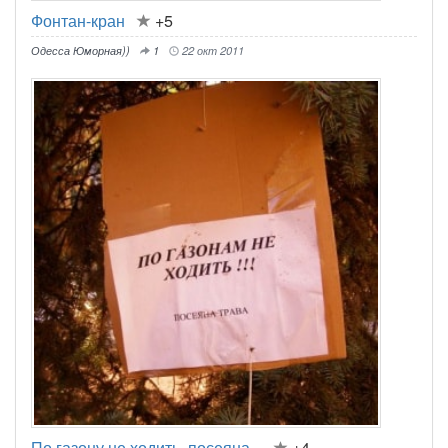
Фонтан-кран
+5
Одесса Юморная))
1
22 окт 2011
По газону не ходить, посеяна...
+4