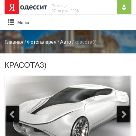
Пятница
07 августа 2026
Mеню
Главная
/
Фотогалерея
/
Авто
/
красота3)
КРАСОТА3)