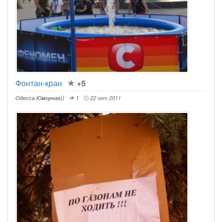
Фонтан-кран
+5
Одесса Юморная))
1
22 окт 2011