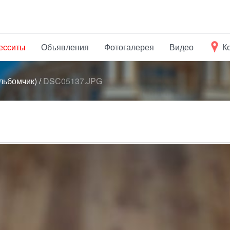
есситы
Объявления
Фотогалерея
Видео
К
льбомчик)
/
DSC05137.JPG