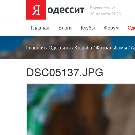
Воскресенье
09 августа 2026
Главная
Блоги
Клубы
Форум
Од
Главная
/
Одесситы
/
Katusha
/
Фотоальбомы
/
А
DSC05137.JPG