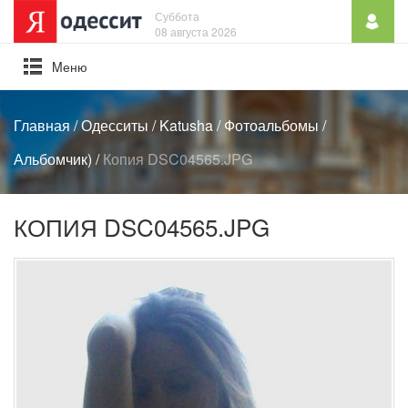
Суббота
08 августа 2026
Mеню
Главная
/
Одесситы
/
Katusha
/
Фотоальбомы
/
Альбомчик)
/
Копия DSC04565.JPG
КОПИЯ DSC04565.JPG