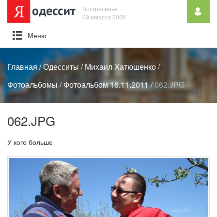
Воскресенье
09 августа 2026
Mеню
Главная
/
Одесситы
/
Михаил Хатюшенко
/
Фотоальбомы
/
Фотоальбом 16.11.2011
/
062.JPG
062.JPG
У кого больше