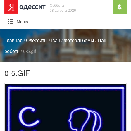
Суббота
08 августа 2026
Mеню
Главная
/
Одесситы
/
Іван
/
Фотоальбомы
/
Наші
роботи
/
0-5.gif
0-5.GIF