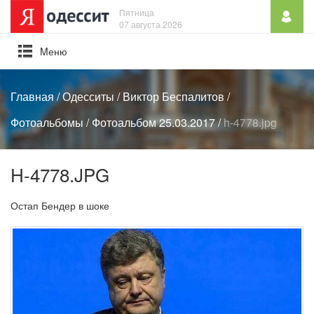
Пятница
07 августа 2026
Mеню
Главная
/
Одесситы
/
Виктор Беспалитов
/
Фотоальбомы
/
Фотоальбом 25.03.2017
/
h-4778.jpg
H-4778.JPG
Остап Бендер в шоке