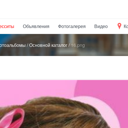
есситы
Объявления
Фотогалерея
Видео
К
отоальбомы
/
Основной каталог
/
16.png