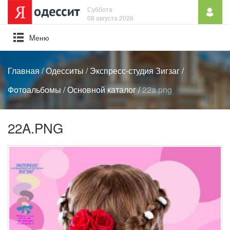
Суббота
08 августа 2026
Mеню
Главная
/
Одесситы
/
Экспресс-студия Зигзаг
/
Фотоальбомы
/
Основной каталог
/
22a.png
22A.PNG