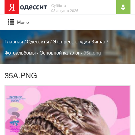
Суббота
08 августа 2026
Mеню
Главная
/
Одесситы
/
Экспресс-студия Зигзаг
/
Фотоальбомы
/
Основной каталог
/
35a.png
35A.PNG