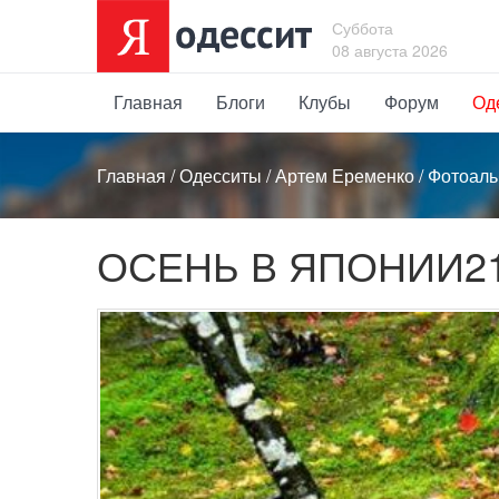
Суббота
08 августа 2026
Главная
Блоги
Клубы
Форум
Од
Главная
/
Одесситы
/
Артем Еременко
/
Фотоал
ОСЕНЬ В ЯПОНИИ21