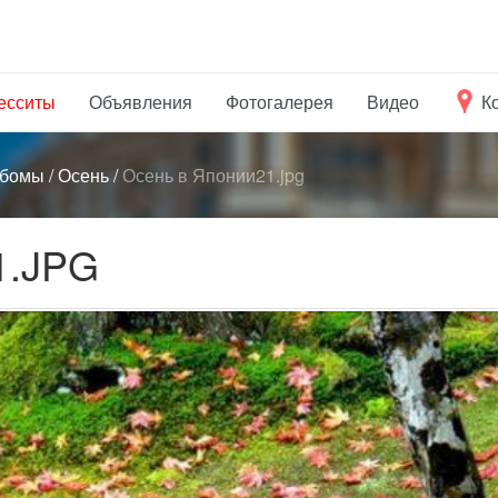
есситы
Объявления
Фотогалерея
Видео
К
ьбомы
/
Осень
/
Осень в Японии21.jpg
.JPG