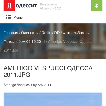
Воскресенье
09 августа 2026
Mеню
Главная
/
Одесситы
/
Dmitriy DD
/
Фотоальбомы
/
Фотоальбом 09.10.2011
/
Amerigo Vespucci Одесса
2011.jpg
AMERIGO VESPUCCI ОДЕССА
2011.JPG
Amerigo Vespucci Одесса 2011