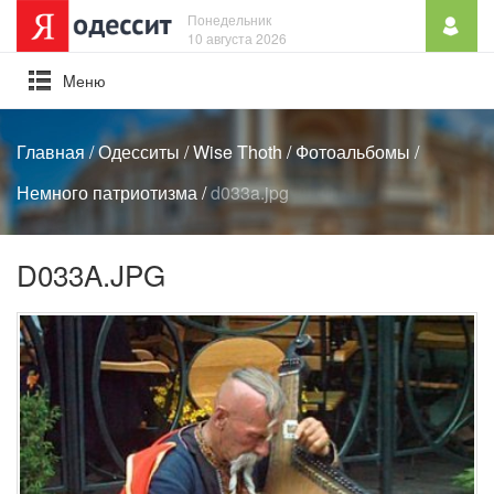
Понедельник
10 августа 2026
Mеню
Главная
/
Одесситы
/
Wise Thoth
/
Фотоальбомы
/
Немного патриотизма
/
d033a.jpg
D033A.JPG