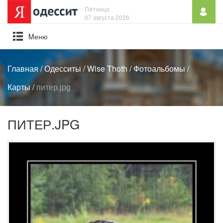
Пятница
07 августа 2026
Mеню
Главная
/
Одесситы
/
Wise Thoth
/
Фотоальбомы
/
Карты
/
питер.jpg
ПИТЕР.JPG