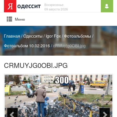
Воскресенье
09 августа 2026
Mеню
Главная
/
Одесситы
/
Igor Fox
/
Фотоальбомы
/
Фотоальбом 10.02.2016
/
cRMuyjg0OBI.jpg
CRMUYJG0OBI.JPG