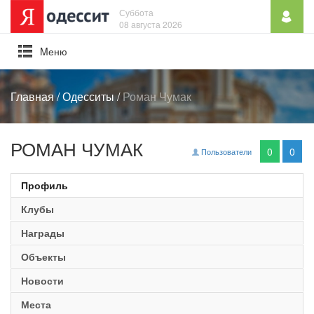
Суббота
08 августа 2026
Mеню
Главная
/
Одесситы
/
Роман Чумак
РОМАН ЧУМАК
0
0
Пользователи
Профиль
Клубы
Награды
Объекты
Новости
Места