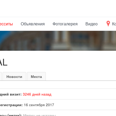
есситы
Объявления
Фотогалерея
Видео
К
AL
Новости
Места
дний визит:
3246 дней назад
регистрации:
16 сентября 2017
есы (метки):
Метки не указаны