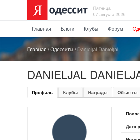
Пятница
07 августа 2026
Главная
Блоги
Клубы
Форум
Од
Главная
/
Одесситы
/
Danieljal Danieljal
DANIELJAL DANIELJ
Профиль
Клубы
Награды
Объекты
После
Дата 
Интер