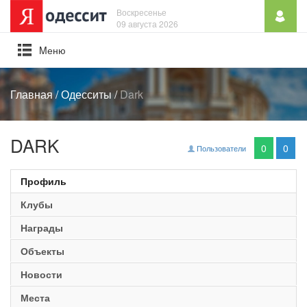
Воскресенье
09 августа 2026
Mеню
Главная
/
Одесситы
/
Dark
DARK
0
0
Пользователи
Профиль
Клубы
Награды
Объекты
Новости
Места