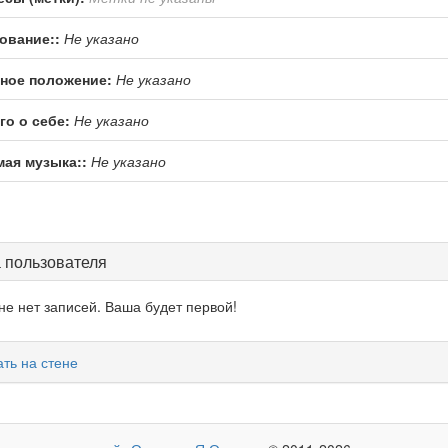
ование::
Не указано
ное положение:
Не указано
го о себе:
Не указано
ая музыка::
Не указано
 пользователя
не нет записей. Ваша будет первой!
ть на стене