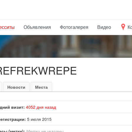
есситы
Объявления
Фотогалерея
Видео
К
e
REFREKWREPE
Новости
Места
дний визит:
4052 дня назад
регистрации:
5 июля 2015
есы (метки):
Метки не указаны