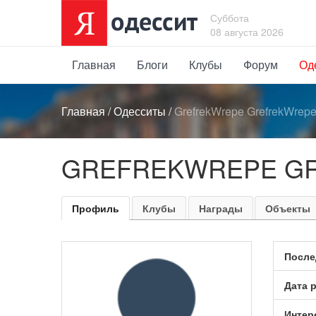
Суббота
08 августа 2026
Главная
Блоги
Клубы
Форум
Од
Главная
/
Одесситы
/
GrefrekWrepe GrefrekWrep
GREFREKWREPE G
Профиль
Клубы
Награды
Объекты
После
Дата 
Интер