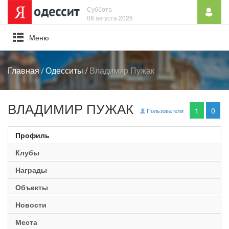
Суббота
08 августа 2026
Mеню
Главная
/
Одесситы
/
Владимир Пужак
ВЛАДИМИР ПУЖАК
1
0
Пользователи
Профиль
Клубы
Награды
Объекты
Новости
Места