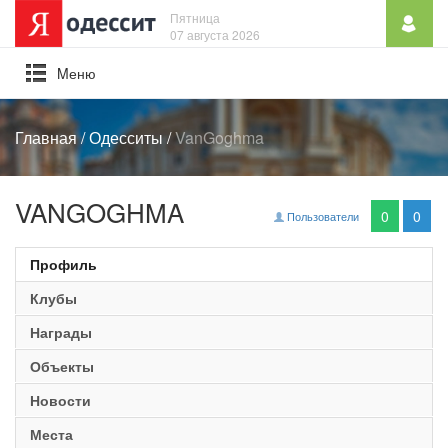
Пятница
07 августа 2026
Mеню
Главная
/
Одесситы
/
VanGoghma
VANGOGHMA
0
0
Пользователи
Профиль
Клубы
Награды
Объекты
Новости
Места