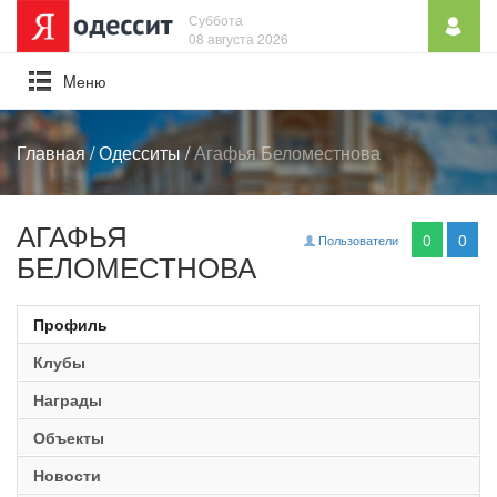
Суббота
08 августа 2026
Mеню
Главная
/
Одесситы
/
Агафья Беломестнова
АГАФЬЯ
0
0
Пользователи
БЕЛОМЕСТНОВА
Профиль
Клубы
Награды
Объекты
Новости