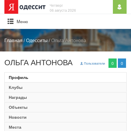
Четверг
06 августа 2026
Mеню
Главная
/
Одесситы
/
Ольга Антонова
ОЛЬГА АНТОНОВА
0
0
Пользователи
Профиль
Клубы
Награды
Объекты
Новости
Места