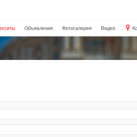
есситы
Объявления
Фотогалерея
Видео
К