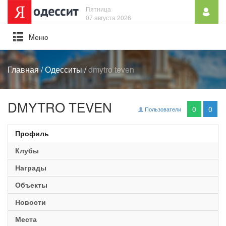
Пятница
07 августа 2026
Mеню
Главная
/
Одесситы
/
dmytro teven
DMYTRO TEVEN
0
0
Пользователи
Профиль
Клубы
Награды
Объекты
Новости
Места