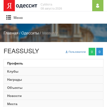
Суббота
08 августа 2026
Mеню
Главная
/
Одесситы
/
feassusly
FEASSUSLY
0
0
Пользователи
Профиль
Клубы
Награды
Объекты
Новости
Места