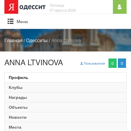
Пятница
07 августа 2026
Mеню
Главная
/
Одесситы
/
Anna Ltvinova
ANNA LTVINOVA
0
0
Пользователи
Профиль
Клубы
Награды
Объекты
Новости
Места