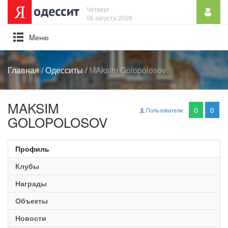
Четверг
06 августа 2026
Mеню
Главная
/
Одесситы
/
MAksim Golopolosov
MAKSIM
0
0
Пользователи
GOLOPOLOSOV
Профиль
Клубы
Награды
Объекты
Новости