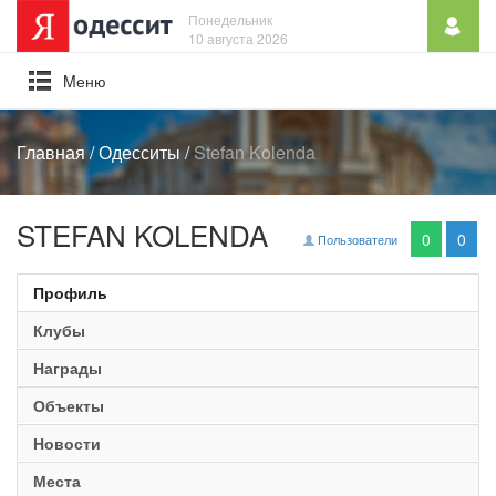
Понедельник
10 августа 2026
Mеню
Главная
/
Одесситы
/
Stefan Kolenda
STEFAN KOLENDA
0
0
Пользователи
Профиль
Клубы
Награды
Объекты
Новости
Места