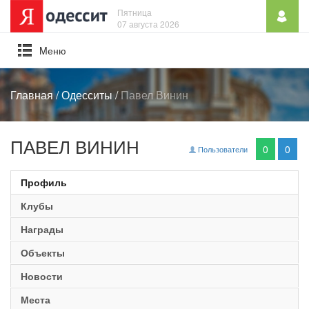
Пятница
07 августа 2026
Mеню
Главная
/
Одесситы
/
Павел Винин
ПАВЕЛ ВИНИН
0
0
Пользователи
Профиль
Клубы
Награды
Объекты
Новости
Места