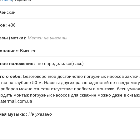
енский
он:
+38
есы (метки):
Метки не указаны
ование::
Высшее
ное положение:
-не определился(лась)-
го о себе:
Безоговорочное достоинство погружных насосов заключа
тся на глубине 50 м. Насосы других разновидностей не всегда мог
приборов можно отнести отсутствие проблем в монтаже, бесшумная
одить монтаж погружных насосов для скважин можно даже в сква
/watermall.com.ua
ая музыка::
Не указано