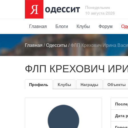
Понедельник
10 августа 2026
Главная
Блоги
Клубы
Форум
Од
Главная
/
Одесситы
/
ФЛП Крехович Ирина Вас
ФЛП КРЕХОВИЧ ИР
Профиль
Клубы
Награды
Объекты
После
Дата 
Город