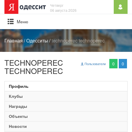
Четверг
06 августа 2026
Mеню
Главная
/
Одесситы
/
technoperec technoperec
TECHNOPEREC
0
0
Пользователи
TECHNOPEREC
Профиль
Клубы
Награды
Объекты
Новости