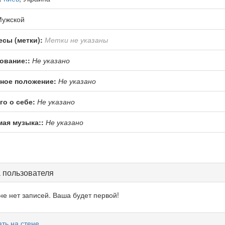
ужской
есы (метки):
Метки не указаны
ование::
Не указано
ное положение:
Не указано
го о себе:
Не указано
ая музыка::
Не указано
 пользователя
не нет записей. Ваша будет первой!
ть на стене