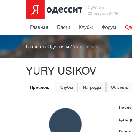
Суббота
08 августа 2026
Главная
Блоги
Клубы
Форум
Од
Главная
/
Одесситы
/
Yury Usikov
YURY USIKOV
Профиль
Клубы
Награды
Объекты
После
Дата 
Город