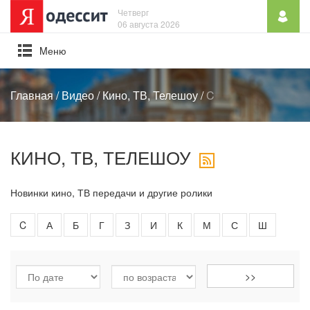
Четверг
06 августа 2026
Mеню
Главная
/
Видео
/
Кино, ТВ, Телешоу
/
C
КИНО, ТВ, ТЕЛЕШОУ
Новинки кино, ТВ передачи и другие ролики
C
А
Б
Г
З
И
К
М
С
Ш