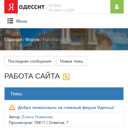
Четверг
06 августа 2026
Mеню
Главная
/
Форум
/
Работа сайта
Последние сообщения
Новые темы
РАБОТА САЙТА
Темы
Добро пожаловать на главный форум Одессы!
Автор:
Елена Новикова
Просмотров:
76617 |
Ответов:
7