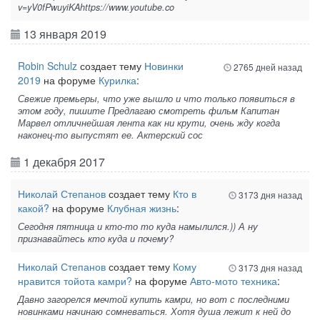
v=yV0fPwuyiKAhttps://www.youtube.co
13 января 2019
Robin Schulz
создает тему
Новинки
2765 дней назад
2019
на форуме
Курилка
:
Свежие премьеры, что уже вышло и что только появиться в
этом году, пишите Предлагаю смотреть фильм Капитан
Марвел отличнейшая лента как ни крути, очень жду когда
наконец-то выпустят ее. Актерский сос
1 декабря 2017
Николай Степанов
создает тему
Кто в
3173 дня назад
какой?
на форуме
Клубная жизнь
:
Сегодня пятница и кто-то то куда намылился.)) А ну
признавайтесь кто куда и почему?
Николай Степанов
создает тему
Кому
3173 дня назад
нравится тойота камри?
на форуме
Авто-мото техника
:
Давно загорелся мечтой купить камри, но вот с последними
новинками начинаю сомневаться. Хотя душа лежит к ней до