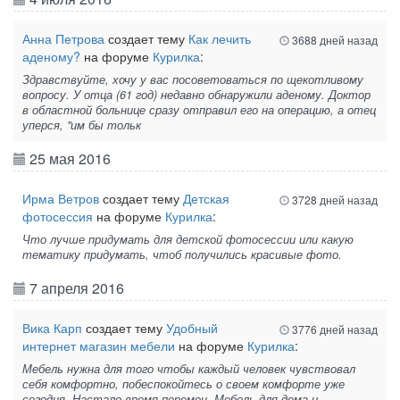
Анна Петрова
создает тему
Как лечить
3688 дней назад
аденому?
на форуме
Курилка
:
Здравствуйте, хочу у вас посоветоваться по щекотливому
вопросу. У отца (61 год) недавно обнаружили аденому. Доктор
в областной больнице сразу отправил его на операцию, а отец
уперся, "им бы тольк
25 мая 2016
Ирма Ветров
создает тему
Детская
3728 дней назад
фотосессия
на форуме
Курилка
:
Что лучше придумать для детской фотосессии или какую
тематику придумать, чтоб получились красивые фото.
7 апреля 2016
Вика Карп
создает тему
Удобный
3776 дней назад
интернет магазин мебели
на форуме
Курилка
:
Мебель нужна для того чтобы каждый человек чувствовал
себя комфортно, побеспокойтесь о своем комфорте уже
сегодня. Настало время перемен. Мебель для дома и