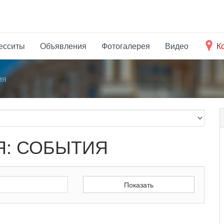
есситы
Объявления
Фотогалерея
Видео
К
ия
: СОБЫТИЯ