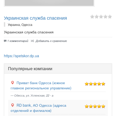
Укра­ин­ская служ­ба спа­се­ния
Украина, Одесса
Укра­ин­ская служ­ба спа­се­ния
1 комментарий
Добавить к сравнению
https://spetskor.dp.ua
Популярные компании
Приват банк Одесса (южное
главное региональное управление)
— Одесса, ул. Успенская, 22 - а
RD bank, АО Одесса (адреса
отделений и филиалов)