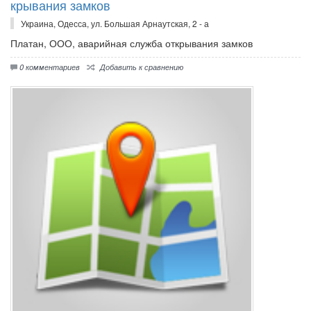
кры­ва­ния зам­ков
Украина, Одесса, ул. Большая Арнаутская, 2 - а
Пла­тан, ООО, ава­рий­ная служ­ба от­кры­ва­ния зам­ков
0 комментариев
Добавить к сравнению