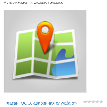
0 комментариев
Добавить к сравнению
Пла­тан, ООО, ава­рий­ная служ­ба от­