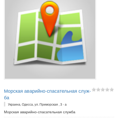
Мор­ская ава­рий­но-спа­са­тель­ная служ­
ба
Украина, Одесса, ул. Приморская , 3 - а
Мор­ская ава­рий­но-спа­са­тель­ная служ­ба