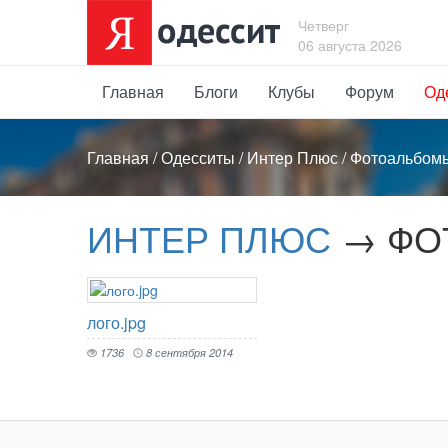
Четверг
06 августа 2026
Главная
Блоги
Клубы
Форум
Од
Главная
/
Одесситы
/
Интер Плюс
/
Фотоальбом
ИНТЕР ПЛЮС
→ ФОТ
лого.jpg
1736
8 сентября 2014