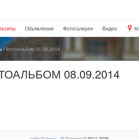
есситы
Объявления
Фотогалерея
Видео
К
ы
/
Фотоальбом 08.09.2014
ОАЛЬБОМ 08.09.2014
сайт Одессы - Я Одессит
© 2011-2026