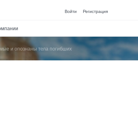
Войти
Регистрация
омпании
емые и опознаны тела погибших