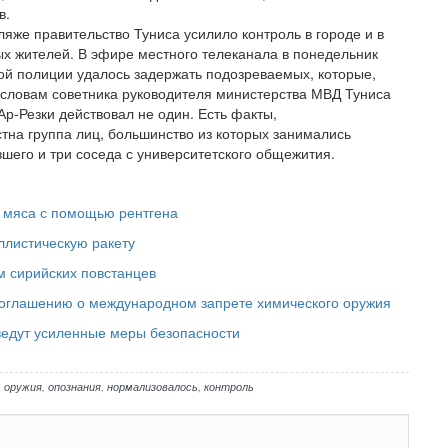
в.
ляже правительство Туниса усилило контроль в городе и в
ых жителей. В эфире местного телеканала в понедельник
кой полиции удалось задержать подозреваемых, которые,
о словам советника руководителя министерства МВД Туниса
р-Резки действовал не один. Есть факты,
тна группа лиц, большинство из которых занимались
шего и три соседа с университетского общежития.
ь мяса с помощью рентгена
ллистическую ракету
 сирийских повстанцев
соглашению о международном запрете химического оружия
ведут усиленные меры безопасности
,
оружия
,
опознания
,
нормализовалось
,
контроль