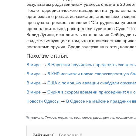
результатам родственникам удалось опознать 20 жерт
После террористического нападения на туристов на п
организовало розыск исламистов, стрелявших в мирн
прозвучало громкое заявление: "Сотрудникам тунисс
предположительно, расстреляли туристов в Сусе." П
Валид Лугини, исполнитель акта насилия Сейфуддин А
свидетельствующие о том, что к происшествию причас
поставками оружия. Среди задержанных отец нападав
Похожие статьи:
В мире
→
В Норвегии научились определять свежест
В мире
→
В КНР испытали новую сверхскоростную ба
В мире
→
США с помощью авиации снабдили оружием
В мире
→
Сирия в скором времени присоединится к 
Новости Одессы
→
В Одессе на майские праздники в
усилило
,
Тунисе
,
теракта
,
состояние
,
расстреляли
,
поставками
Рейтинг:
0
Голосов:
0