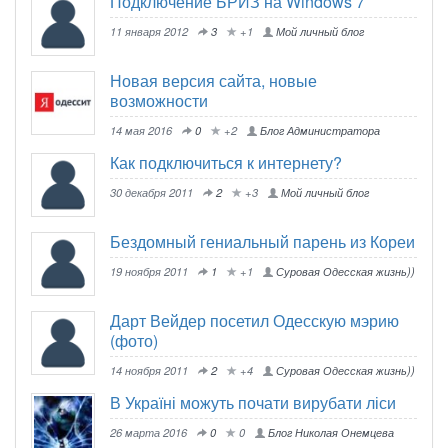
Подключение БРИЗ на Windows 7
11 января 2012
3
+1
Мой личный блог
Новая версия сайта, новые
возможности
14 мая 2016
0
+2
Блог Администратора
Как подключиться к интернету?
30 декабря 2011
2
+3
Мой личный блог
Бездомный гениальный парень из Кореи
19 ноября 2011
1
+1
Суровая Одесская жизнь))
Дарт Вейдер посетил Одесскую мэрию
(фото)
14 ноября 2011
2
+4
Суровая Одесская жизнь))
В Україні можуть почати вирубати ліси
26 марта 2016
0
0
Блог Николая Онемцева