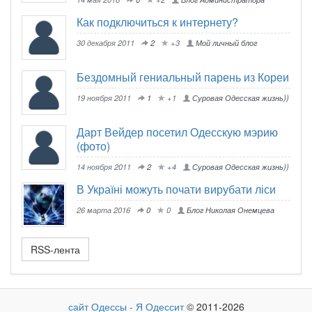
Как подключиться к интернету?
30 декабря 2011
2
+3
Мой личный блог
Бездомный гениальный парень из Кореи
19 ноября 2011
1
+1
Суровая Одесская жизнь))
Дарт Вейдер посетил Одесскую мэрию
(фото)
14 ноября 2011
2
+4
Суровая Одесская жизнь))
В Україні можуть почати вирубати ліси
26 марта 2016
0
0
Блог Николая Онемцева
RSS-лента
сайт Одессы - Я Одессит
© 2011-2026