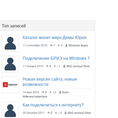
Топ записей
Каталог монет мира Демы Юрия
11 сентября 2012
1
0
Монеты мира
Подключение БРИЗ на Windows 7
11 января 2012
3
+1
Мой личный блог
Новая версия сайта, новые
возможности
14 мая 2016
0
+2
Блог
Администратора
Как подключиться к интернету?
30 декабря 2011
2
+3
Мой личный блог