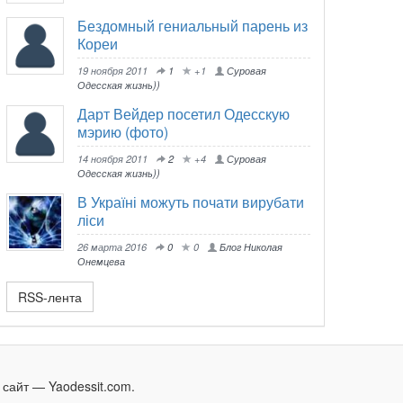
Бездомный гениальный парень из
Кореи
19 ноября 2011
1
+1
Суровая
Одесская жизнь))
Дарт Вейдер посетил Одесскую
мэрию (фото)
14 ноября 2011
2
+4
Суровая
Одесская жизнь))
В Україні можуть почати вирубати
ліси
26 марта 2016
0
0
Блог Николая
Онемцева
RSS-лента
сайт — Yaodessit.com.