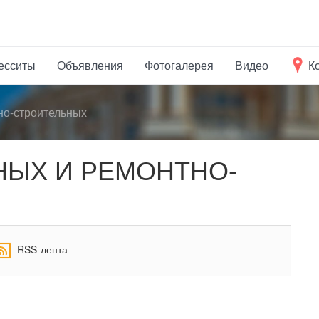
есситы
Объявления
Фотогалерея
Видео
К
но-строительных
НЫХ И РЕМОНТНО-
RSS-лента